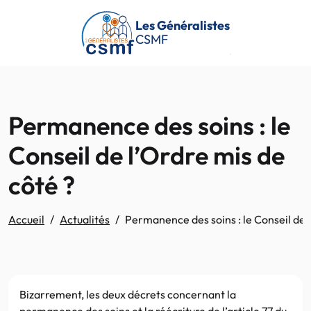
Passer au contenu principal
Les Généralistes
CSMF
Permanence des soins : le
Conseil de l’Ordre mis de
côté ?
Accueil
Actualités
Permanence des soins : le Conseil de l
Bizarrement, les deux décrets concernant la
permanence des soins et la réécriture de l’article 77 du