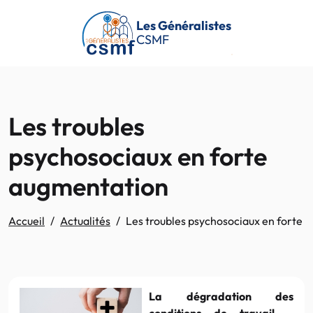
Passer au contenu principal
Les Généralistes
CSMF
Les troubles
psychosociaux en forte
augmentation
Accueil
Actualités
Les troubles psychosociaux en forte 
La dégradation des
conditions de travail –