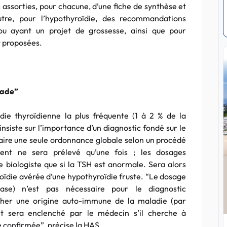
 assorties, pour chacune, d’une fiche de synthèse et
utre, pour l’hypothyroïdie, des recommandations
ou ayant un projet de grossesse, ainsi que pour
t proposées.
cade”
die thyroïdienne la plus fréquente (1 à 2 % de la
nsiste sur l’importance d’un diagnostic fondé sur le
aire une seule ordonnance globale selon un procédé
ient ne sera prélevé qu’une fois ; les dosages
 biologiste que si la TSH est anormale. Sera alors
oïdie avérée d’une hypothyroïdie fruste. “Le dosage
ase) n’est pas nécessaire pour le diagnostic
ercher une origine auto-immune de la maladie (par
t sera enclenché par le médecin s’il cherche à
 confirmée”, précise la HAS.