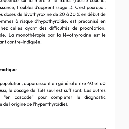
nséquence sur la mère et le fœtus (fausse couche,
ssance, troubles d’apprentissage…). C’est pourquoi,
 doses de lévothyroxine de 20 à 30 % en début de
emmes à risque d’hypothyroïdie, est préconisé en
hez celles ayant des difficultés de procréation.
le. La monothérapie par la lévothyroxine est le
tant contre-indiquée.
ématique
 population, apparaissant en général entre 40 et 60
i, le dosage de TSH seul est suffisant. Les autres
s “en cascade” pour compléter le diagnostic
 de l’origine de l’hyperthyroïdie).