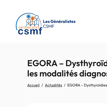
Passer au contenu principal
Les Généralistes
CSMF
EGORA – Dysthyroïdi
les modalités diagnos
Accueil
Actualités
EGORA – Dysthyroïdies 