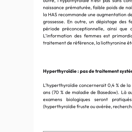
outre, l’hypothyroïdie n’est pas sans co
naissance prématurée, faible poids de nai
la HAS recommande une augmentation des
grossesse. En outre, un dépistage des f
période préconceptionnelle, ainsi que c
L’information des femmes est primordia
traitement de référence, la liothyronine é
Hyperthyroïdie : pas de traitement syst
L’hyperthyroïdie concernerait 0,4 % de la
ans (70 % de maladie de Basedow). Là auss
examens biologiques seront pratiqué
(hyperthyroïdie fruste ou avérée, recherche