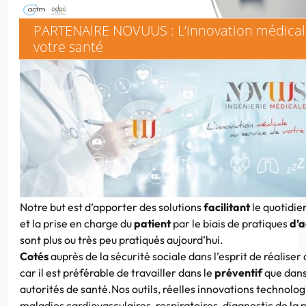
PARTENAIRE NOVUUS : L’innovation médicale
votre santé
Notre but est d’apporter des solutions
facilitant
le quotidie
et la prise en charge du
patient
par le biais de pratiques
d’a
sont plus ou très peu pratiqués aujourd’hui.
Cotés
auprès de la sécurité sociale dans l’esprit de réaliser
car il est préférable de travailler dans le
préventif
que dans 
autorités de santé.Nos outils, réelles innovations technolog
maladies cardiovasculaires, respiratoires, diagnostic de la 