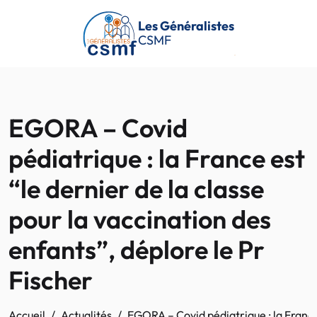
Passer au contenu principal
Les Généralistes
CSMF
EGORA – Covid
pédiatrique : la France est
“le dernier de la classe
pour la vaccination des
enfants”, déplore le Pr
Fischer
Accueil
Actualités
EGORA – Covid pédiatrique : la France 