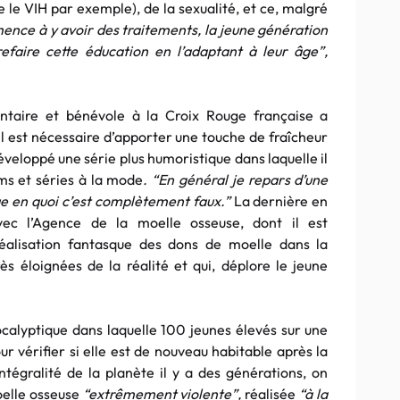
 le VIH par exemple), de la sexualité, et ce, malgré
ce à y avoir des traitements, la jeune génération
refaire cette éducation en l’adaptant à leur âge”,
ontaire et bénévole à la Croix Rouge française a
il est nécessaire d’apporter une touche de fraîcheur
développé une série plus humoristique dans laquelle il
lms et séries à la mode
. “En général je repars d’une
que en quoi c’est complètement faux.”
La dernière en
vec l’Agence de la moelle osseuse, dont il est
réalisation fantasque des dons de moelle dans la
rès éloignées de la réalité et qui, déplore le jeune
calyptique dans laquelle 100 jeunes élevés sur une
ur vérifier si elle est de nouveau habitable après la
ntégralité de la planète il y a des générations, on
oelle osseuse
“extrêmement violente”,
réalisée
“à la