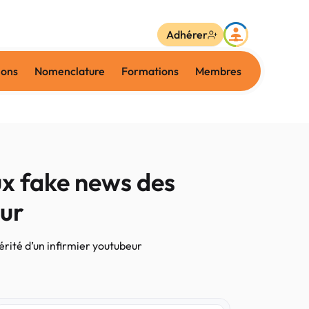
Adhérer
ions
Nomenclature
Formations
Membres
ux fake news des
eur
érité d’un infirmier youtubeur