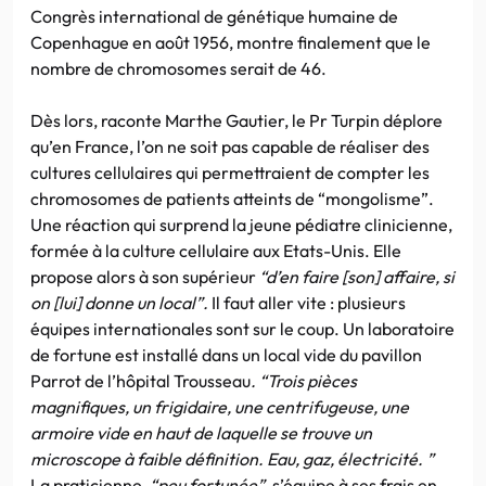
Congrès international de génétique humaine de
Copenhague en août 1956, montre finalement que le
nombre de chromosomes serait de 46.
Dès lors, raconte Marthe Gautier, le Pr Turpin déplore
qu’en France, l’on ne soit pas capable de réaliser des
cultures cellulaires qui permettraient de compter les
chromosomes de patients atteints de “mongolisme”.
Une réaction qui surprend la jeune pédiatre clinicienne,
formée à la culture cellulaire aux Etats-Unis. Elle
propose alors à son supérieur
“d’en faire [son] affaire, si
on [lui] donne un local”.
Il faut aller vite : plusieurs
équipes internationales sont sur le coup. Un laboratoire
de fortune est installé dans un local vide du pavillon
Parrot de l’hôpital Trousseau
. “Trois pièces
magnifiques, un frigidaire, une centrifugeuse, une
armoire vide en haut de laquelle se trouve un
microscope à faible définition. Eau, gaz, électricité. ”
La praticienne,
“peu fortunée”,
s’équipe à ses frais en