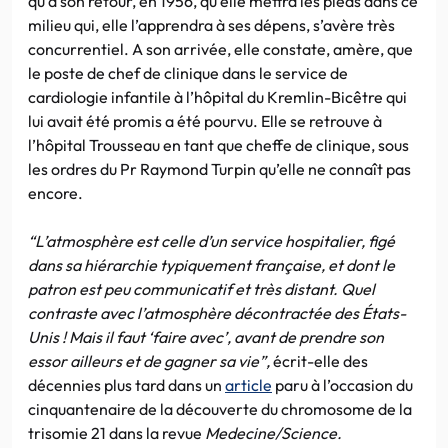
qu’à son retour, en 1956, qu’elle mettra les pieds dans ce
milieu qui, elle l’apprendra à ses dépens, s’avère très
concurrentiel. A son arrivée, elle constate, amère, que
le poste de chef de clinique dans le service de
cardiologie infantile à l’hôpital du Kremlin-Bicêtre qui
lui avait été promis a été pourvu. Elle se retrouve à
l’hôpital Trousseau en tant que cheffe de clinique, sous
les ordres du Pr Raymond Turpin qu’elle ne connaît pas
encore.
“L’atmosphère est celle d’un service hospitalier, figé
dans sa hiérarchie typiquement française, et dont le
patron est peu communicatif et très distant. Quel
contraste avec l’atmosphère décontractée des États-
Unis ! Mais il faut ‘faire avec’, avant de prendre son
essor ailleurs et de gagner sa vie”,
écrit-elle des
décennies plus tard dans un
article
paru à l’occasion du
cinquantenaire de la découverte du chromosome de la
trisomie 21 dans la revue
Medecine/Science.