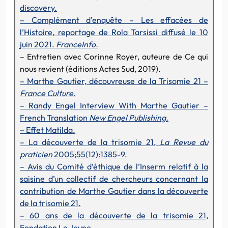
discovery.
– Complément d’enquête – Les effacées de
l’Histoire, reportage de Rola Tarsissi diffusé le 10
juin 2021.
FranceInfo.
– Entretien avec Corinne Royer, auteure de Ce qui
nous revient (éditions Actes Sud, 2019).
– Marthe Gautier, découvreuse de la Trisomie 21 –
France Culture.
– Randy Engel Interview With Marthe Gautier –
French Translation
New Engel Publishing.
– Effet Matilda.
– La découverte de la trisomie 21,
La Revue du
praticien
2005;55(12):1385-9.
– Avis du Comité d’éthique de l’Inserm relatif à la
saisine d’un collectif de chercheurs concernant la
contribution de Marthe Gautier dans la découverte
de la trisomie 21.
– 60 ans de la découverte de la trisomie 21,
Fondation Le Jeune.