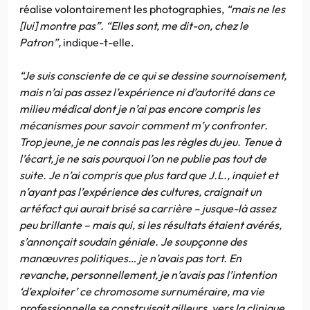
réalise volontairement les photographies,
“mais ne les
[lui] montre pas”.
“Elles sont, me dit-on, chez le
Patron”,
indique-t-elle.
“Je suis consciente de ce qui se dessine sournoisement,
mais n’ai pas assez l’expérience ni d’autorité dans ce
milieu médical dont je n’ai pas encore compris les
mécanismes pour savoir comment m’y confronter.
Trop jeune, je ne connais pas les règles du jeu. Tenue à
l’écart, je ne sais pourquoi l’on ne publie pas tout de
suite. Je n’ai compris que plus tard que J.L., inquiet et
n’ayant pas l’expérience des cultures, craignait un
artéfact qui aurait brisé sa carrière – jusque-là assez
peu brillante – mais qui, si les résultats étaient avérés,
s’annonçait soudain géniale. Je soupçonne des
manœuvres politiques… je n’avais pas tort. En
revanche, personnellement, je n’avais pas l’intention
‘d’exploiter’ ce chromosome surnuméraire, ma vie
professionnelle se construisait ailleurs, vers la clinique.