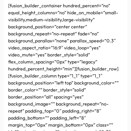
[fusion_builder_container hundred_percent=”no”
equal_height_columns=”no” hide_on_mobile=”small-
visibility,medium-visibility,large-visibility”
background_position=”center center”
background_repeat=”no-repeat” fade=”no”
background_parallax=”none” parallax_speed=”0.3″
video_aspect_ratio=”16:9″ video_loop=”yes”
video_mute=”yes” border_style=”solid”
flex_column_spacing=”0px” type=”legacy”
hundred_percent_height=”min”][fusion_builder_row]
[fusion_builder_column type=”1_1″ type=”1_1″
background_position=”left top” background_color=””
border_color=”” border_style=”solid”
border_position=”all” spacing=”yes”
background_image=”” background_repeat=”no-
repeat” padding_top=”0″ padding_right=”8″
padding_bottom=”” padding_left=”8″
margin_top=”0px” margin_bottom=”0px” class=””