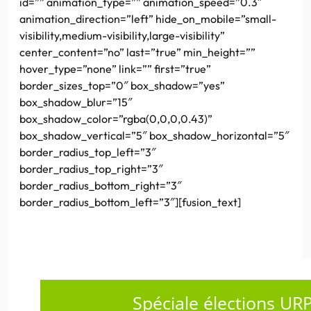
id=”” animation_type=”” animation_speed=”0.3″
animation_direction=”left” hide_on_mobile=”small-
visibility,medium-visibility,large-visibility”
center_content=”no” last=”true” min_height=””
hover_type=”none” link=”” first=”true”
border_sizes_top=”0″ box_shadow=”yes”
box_shadow_blur=”15″
box_shadow_color=”rgba(0,0,0,0.43)”
box_shadow_vertical=”5″ box_shadow_horizontal=”5″
border_radius_top_left=”3″
border_radius_top_right=”3″
border_radius_bottom_right=”3″
border_radius_bottom_left=”3″][fusion_text]
Spéciale élections UR