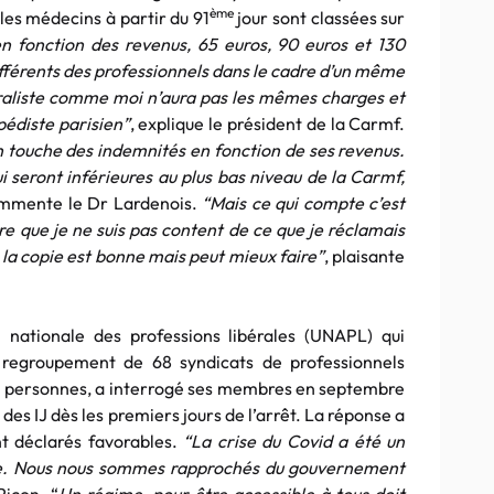
ème
 les médecins à partir du 91
jour sont classées sur
n fonction des revenus, 65 euros, 90 euros et 130
ifférents des professionnels dans le cadre d’un même
éraliste comme moi n’aura pas les mêmes charges et
édiste parisien”
, explique le président de la Carmf.
un touche des indemnités en fonction de ses revenus.
i seront inférieures au plus bas niveau de la Carmf,
ommente le Dr Lardenois.
“Mais ce qui compte c’est
re que je ne suis pas content de ce que je réclamais
ue la copie est bonne mais peut mieux faire”
, plaisante
n nationale des professions libérales (UNAPL) qui
e regroupement de 68 syndicats de professionnels
 de personnes, a interrogé ses membres en septembre
des IJ dès les premiers jours de l’arrêt. La réponse a
t déclarés favorables.
“La crise du Covid a été un
.
Nous nous sommes rapprochés du gouvernement