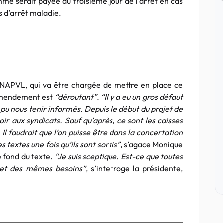
mme serait payée au troisième jour de l’arrêt en cas
s d’arrêt maladie.
NAPVL, qui va être chargée de mettre en place ce
 amendement est
“déroutant”. “Il y a eu un gros défaut
pu nous tenir informés. Depuis le début du projet de
ir aux syndicats. Sauf qu’après, ce sont les caisses
 Il faudrait que l’on puisse être dans la concertation
s textes une fois qu’ils sont sortis”
, s’agace Monique
e fond du texte
. “Je suis sceptique. Est-ce que toutes
 et des mêmes besoins”
, s’interroge la présidente,