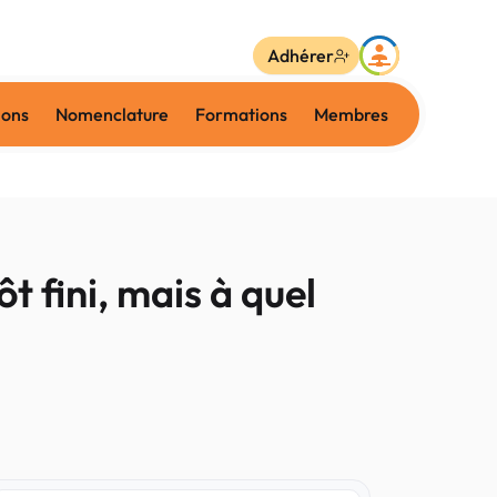
Adhérer
ions
Nomenclature
Formations
Membres
t fini, mais à quel