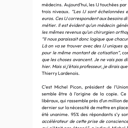
médecins. Aujourd’hui, les IJ touchées par
trois niveaux.
“Les IJ sont échelonnées e
euros. Ces IJ correspondent aux besoins d
métier. Il est évident qu’un médecin gén
les mêmes revenus qu’un chirurgien orthop
“Il nous paraissait donc logique que chac
Là on va se trouver avec des IJ uniques qu
pour le même montant de cotisation”
, c
que les choses avancent. Je ne vais pas di
hier. Mais si j’étais professeur, je dirais q
Thierry Lardenois.
C’est Michel Picon, président de l’Unio
semble être à l’origine de la copie. C
libéraux, qui rassemble près d’un million
dernier sur la nécessité de mettre en place 
été unanime. 95% des répondants s’y son
accélérateur de cette prise de conscience