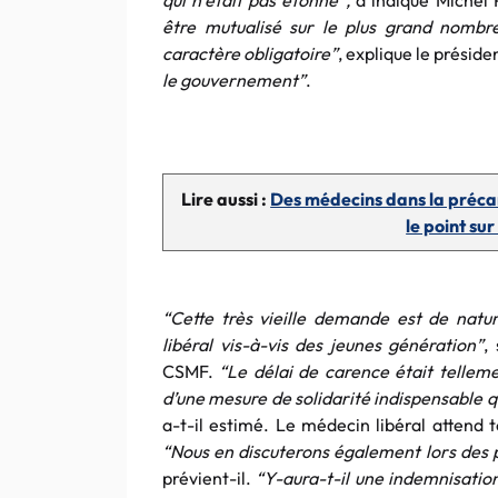
qui n’était pas étonné”,
a indiqué Michel 
être mutualisé sur le plus grand nombre
caractère obligatoire”
, explique le présid
le gouvernement”
.
Lire aussi :
Des médecins dans la précarit
le point sur
“Cette très vieille demande est de natur
libéral vis-à-vis des jeunes génération”
,
CSMF.
“Le délai de carence était tellemen
d’une mesure de solidarité indispensable qu
a-t-il estimé. Le médecin libéral attend t
“Nous en discuterons également lors des p
prévient-il.
“Y-aura-t-il une indemnisatio