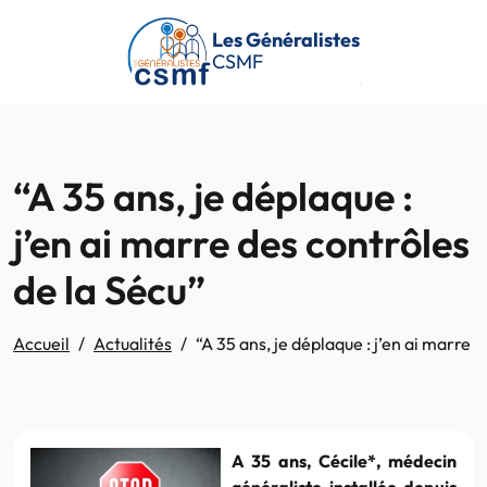
Passer au contenu principal
Les Généralistes
CSMF
“A 35 ans, je déplaque :
j’en ai marre des contrôles
de la Sécu”
Accueil
Actualités
“A 35 ans, je déplaque : j’en ai marre 
A 35 ans, Cécile*, médecin
généraliste installée depuis