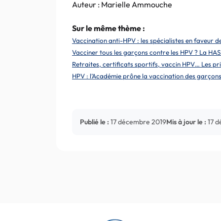
Auteur : Marielle Ammouche
Sur le même thème :
Vaccination anti-HPV : les spécialistes en faveur d
Vacciner tous les garçons contre les HPV ? La HAS
Retraites, certificats sportifs, vaccin HPV… Les 
HPV : l’Académie prône la vaccination des garçon
Publié le :
17 décembre 2019
Mis à jour le :
17 