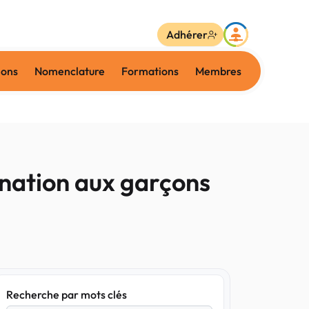
Adhérer
ions
Nomenclature
Formations
Membres
ination aux garçons
Recherche par mots clés