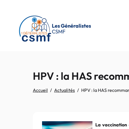
Passer au contenu principal
Les Généralistes
CSMF
HPV : la HAS recomm
Accueil
Actualités
HPV : la HAS recommand
La vaccination 