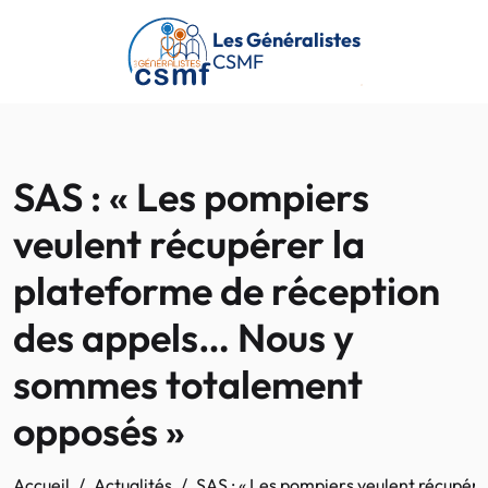
Passer au contenu principal
Les Généralistes
CSMF
SAS : « Les pompiers
veulent récupérer la
plateforme de réception
des appels… Nous y
sommes totalement
opposés »
Accueil
Actualités
SAS : « Les pompiers veulent récupér