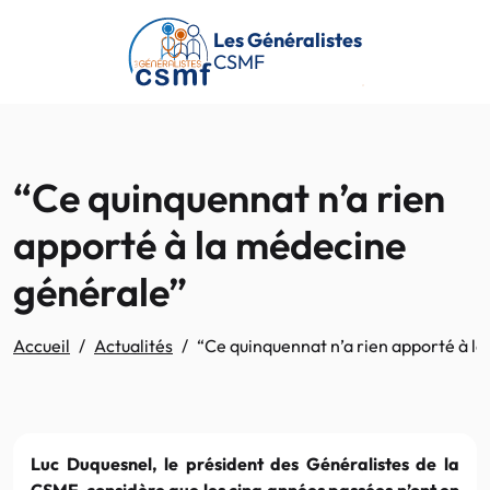
Passer au contenu principal
Les Généralistes
CSMF
“Ce quinquennat n’a rien
apporté à la médecine
générale”
Accueil
Actualités
“Ce quinquennat n’a rien apporté à l
Luc Duquesnel, le président des Généralistes de la
CSMF, considère que les cinq années passées n’ont en