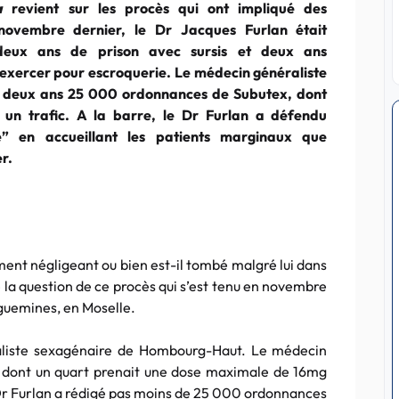
a
revient sur les procès qui ont impliqué des
novembre dernier, le Dr Jacques Furlan était
eux ans de prison avec sursis et deux ans
d’exercer pour escroquerie. Le médecin généraliste
n deux ans 25 000 ordonnances de Subutex, dont
 un trafic. A la barre, le Dr Furlan a défendu
” en accueillant les patients marginaux que
r.
ment négligeant ou bien est-il tombé malgré lui dans
e la question de ce procès qui s’est tenu en novembre
eguemines, en Moselle.
raliste sexagénaire de Hombourg-Haut. Le médecin
x, dont un quart prenait une dose maximale de 16mg
e Dr Furlan a rédigé pas moins de 25 000 ordonnances