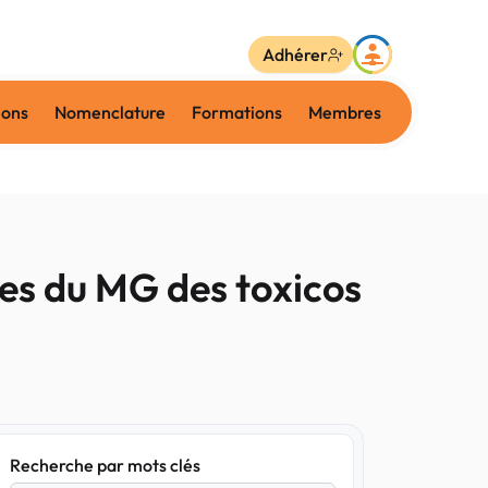
Adhérer
ions
Nomenclature
Formations
Membres
utes du MG des toxicos
Recherche par mots clés