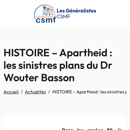
Passer au contenu principal
Les Généralistes
CSMF
HISTOIRE – Apartheid :
les sinistres plans du Dr
Wouter Basson
Accueil
Actualités
HISTOIRE – Apartheid : les sinistres 
Dans les années 80, le