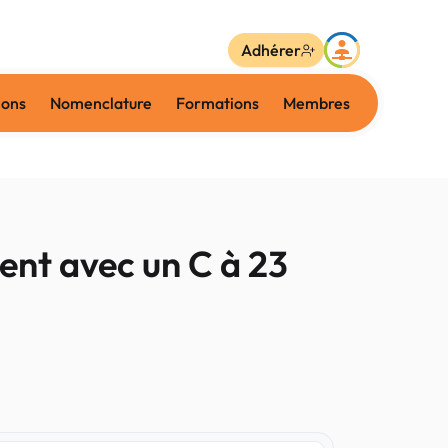
Adhérer
ions
Nomenclature
Formations
Membres
nt avec un C à 23