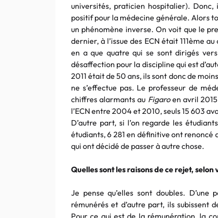
universités, praticien hospitalier). Donc,
positif pour la médecine générale. Alors to
un phénomène inverse. On voit que le pre
dernier, à l’issue des ECN était 111ème au 
en a que quatre qui se sont dirigés vers
désaffection pour la discipline qui est d’a
2011 était de 50 ans, ils sont donc de moi
ne s’effectue pas. Le professeur de méd
chiffres alarmants au
Figaro
en avril 2015
l’ECN entre 2004 et 2010, seuls 15 603 avai
D’autre part, si l’on regarde les étudiant
étudiants, 6 281 en définitive ont renoncé a
qui ont décidé de passer à autre chose.
Quelles sont les raisons de ce rejet, selon 
Je pense qu’elles sont doubles. D’une p
rémunérés et d’autre part, ils subissent 
Pour ce qui est de la rémunération, la co