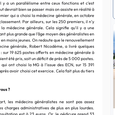
 il y a un parallélisme entre ceux fonctions et c’est
ut devrait bien se passer mais on assiste en réalité à
mier qui a choisi la médecine générale, en octobre
classement. Par ailleurs, sur les 250 premiers, il n’y
 la médecine générale. Cela signifie qu’il y a une
utant plus grande que l’âge moyen des généralistes en
ns en moins jeunes. On redoute que le renouvellement
ecine générale, Robert Nicodème, a livré quelques
 : sur 19 625 postes offerts en médecine générale à
ent été pris, soit un déficit de près de 5 000 postes.
s qui ont choisi la MG à l’issue des ECN, sur 15 391
près avoir choisi cet exercice. Cela fait plus du tiers
vous ?
art, les médecins généralistes ne sont pas assez
des charges administratives de plus en plus lourdes.
nsultation est à 23 euros. Or, le pédicure prend 33