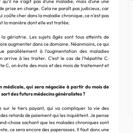
f qu’il ne s’agit pas d’une maladie, mais d’une une
de prise en charge. Cela ne paraît pas judicieux, car
ui coûte cher dans la maladie chronique, ce n’est pas
 la manière dont elle est traitée.
a gériatrie. Les sujets âgés sont tous atteints de
ncore augmenter dans ce domaine. Néanmoins, ce qui
que parallèlement à l’augmentation des maladies
 arrive à les traiter. C’est le cas de l’hépatite C.
ite C, on évite des mois et des mois de traitement et
 médicale, qui sera négociée à partir du mois de
 sort des futurs médecins généralistes ?
e sur le tiers payant, qui va compliquer la vie des
des retards de paiement qui les inquiètent. Je pense
and-chose sachant que les malades chroniques sont
este, ce sera encore des paperasses. Il faut donc une