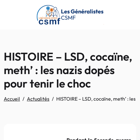
Passer au contenu principal
Les Généralistes
CSMF
HISTOIRE – LSD, cocaïne,
meth’ : les nazis dopés
pour tenir le choc
Accueil
Actualités
HISTOIRE – LSD, cocaïne, meth’ : les n
Pendant la Seconde guerre