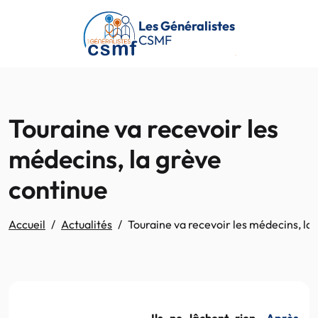
Passer au contenu principal
Les Généralistes
CSMF
Touraine va recevoir les
médecins, la grève
continue
Accueil
Actualités
Touraine va recevoir les médecins, la
Ils ne lâchent rien.
Après