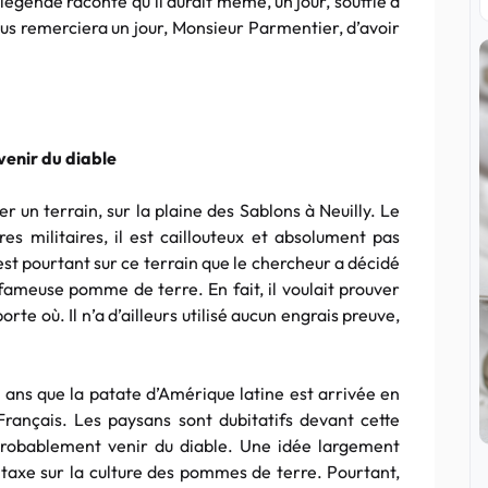
légende raconte qu’il aurait même, un jour, soufflé à
ous remerciera un jour, Monsieur Parmentier, d’avoir
 venir du diable
 un terrain, sur la plaine des Sablons à Neuilly. Le
s militaires, il est caillouteux et absolument pas
’est pourtant sur ce terrain que le chercheur a décidé
 fameuse pomme de terre. En fait, il voulait prouver
rte où. Il n’a d’ailleurs utilisé aucun engrais preuve,
0 ans que la patate d’Amérique latine est arrivée en
Français. Les paysans sont dubitatifs devant cette
 probablement venir du diable. Une idée largement
 taxe sur la culture des pommes de terre. Pourtant,