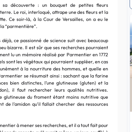
 sa découverte : un bouquet de petites fleurs
re. Le roi, interloqué, attrape une des fleurs et la
te. Ce soir-là, à la Cour de Versailles, on a eu le
à la “parmentière”.
s déjà, ce passionné de science suit avec beaucoup
peu bizarre. Il est sûr que ses recherches pourraient
mment lu un mémoire réalisé par Parmentier en 1772
uels sont les végétaux qui pourraient suppléer, en cas
munément à la nourriture des hommes, et quelle en
Parmentier se résumait ainsi : sachant que la farine
 bien distinctes, l’une glutineuse (gluten) et la
), il faut rechercher leurs qualités nutritives.
e glutineuse du froment étant moins nutritive que
nt de l’amidon qu’il fallait chercher des ressources
entier à mener ses recherches, et il a tout fait pour