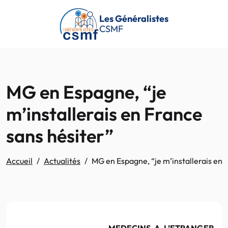
Passer au contenu principal
Les Généralistes
CSMF
MG en Espagne, “je
m’installerais en France
sans hésiter”
Accueil
Actualités
MG en Espagne, “je m’installerais en 
MEDECINS A L’ETRANGER