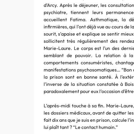
d’Arcy. Après le déjeuner, les consultatio
psychiatre, tiennent leurs permanenc
accueillent Fatima. Asthmatique, la d
infirmières, qui l’ont déjà vue au cours de 
sourit, s’apaise et explique se sentir mieu
sollicitent très régulièrement des rend
Marie-Laure. Le corps est l’un des derni
semblant de pouvoir. La relation à la
comportements consuméristes, chantag
manifestations psychosomatiques… “Bon an
la prison sont en bonne santé. À l’extéri
l’inverse de la situation constatée à Bo
paradoxalement pour eux l’occasion d’être 
L’après-midi touche à sa fin. Marie-Laure
les dossiers médicaux, avant de quitter les
fait dix ans que je suis en prison, calcule l
lui plaît tant ? “Le contact humain.”