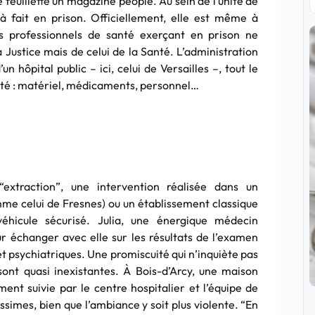
 feuillette un magazine people. Au sein de l’unité de
 à fait en prison. Officiellement, elle est même à
es professionnels de santé exerçant en prison ne
 Justice mais de celui de la Santé. L’administration
n hôpital public – ici, celui de Versailles –, tout le
santé : matériel, médicaments, personnel…
extraction”, une intervention réalisée dans un
me celui de Fresnes) ou un établissement classique
véhicule sécurisé. Julia, une énergique médecin
ur échanger avec elle sur les résultats de l’examen
t psychiatriques. Une promiscuité qui n’inquiète pas
sont quasi inexistantes. À Bois-d’Arcy, une maison
nt suivie par le centre hospitalier et l’équipe de
rissimes, bien que l’ambiance y soit plus violente. “En