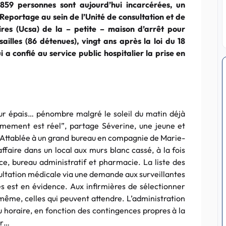
859 personnes sont aujourd’hui incarcérées, un
 Reportage au sein de l’Unité de consultation et de
ires (Ucsa) de la – petite – maison d’arrêt pour
illes (86 détenues), vingt ans après la loi du 18
i a confié au service public hospitalier la prise en
ur épais… pénombre malgré le soleil du matin déjà
ermement est réel”, partage Séverine, une jeune et
 Attablée à un grand bureau en compagnie de Marie-
ffaire dans un local aux murs blanc cassé, à la fois
nce, bureau administratif et pharmacie. La liste des
nsultation médicale via une demande aux surveillantes
es est en évidence. Aux infirmières de sélectionner
 même, celles qui peuvent attendre. L’administration
u horaire, en fonction des contingences propres à la
er…