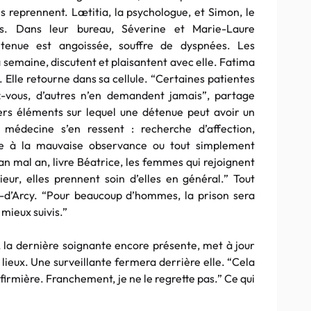
ns reprennent. Lætitia, la psychologue, et Simon, le
es. Dans leur bureau, Séverine et Marie-Laure
étenue est angoissée, souffre de dyspnées. Les
la semaine, discutent et plaisantent avec elle. Fatima
x. Elle retourne dans sa cellule. “Certaines patientes
ez-vous, d’autres n’en demandent jamais”, partage
ers éléments sur lequel une détenue peut avoir un
 médecine s’en ressent : recherche d’affection,
e à la mauvaise observance ou tout simplement
 mal an, livre Béatrice, les femmes qui rejoignent
eur, elles prennent soin d’elles en général.” Tout
is-d’Arcy. “Pour beaucoup d’hommes, la prison sera
mieux suivis.”
, la dernière soignante encore présente, met à jour
 lieux. Une surveillante fermera derrière elle. “Cela
’infirmière. Franchement, je ne le regrette pas.” Ce qui