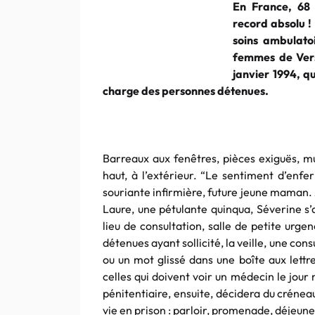
En France, 68 
record absolu !
soins ambulato
femmes de Versa
janvier 1994, qu
charge des personnes détenues.
Barreaux aux fenêtres, pièces exiguës, m
haut, à l’extérieur. “Le sentiment d’enf
souriante infirmière, future jeune maman.
Laure, une pétulante quinqua, Séverine s’a
lieu de consultation, salle de petite urge
détenues ayant sollicité, la veille, une co
ou un mot glissé dans une boîte aux lettr
celles qui doivent voir un médecin le jour
pénitentiaire, ensuite, décidera du crénea
vie en prison : parloir, promenade, déjeun