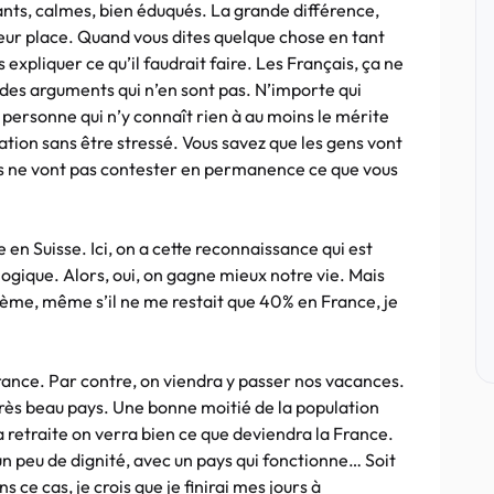
ants, calmes, bien éduqués. La grande différence,
 leur place. Quand vous dites quelque chose en tant
xpliquer ce qu’il faudrait faire. Les Français, ça ne
des arguments qui n’en sont pas. N’importe qui
 personne qui n’y connaît rien à au moins le mérite
ation sans être stressé. Vous savez que les gens vont
 ils ne vont pas contester en permanence ce que vous
 en Suisse. Ici, on a cette reconnaissance qui est
ologique. Alors, oui, on gagne mieux notre vie. Mais
ème, même s’il ne me restait que 40% en France, je
France. Par contre, on viendra y passer nos vacances.
très beau pays. Une bonne moitié de la population
 retraite on verra bien ce que deviendra la France.
un peu de dignité, avec un pays qui fonctionne… Soit
ce cas, je crois que je finirai mes jours à