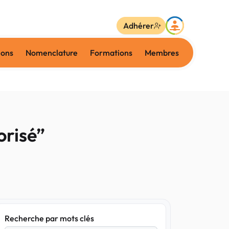
Adhérer
ions
Nomenclature
Formations
Membres
orisé”
Recherche par mots clés