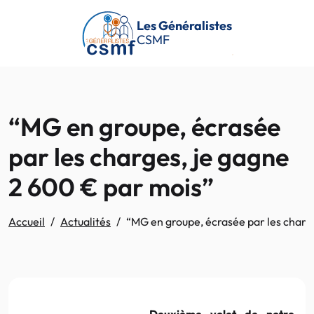
Passer au contenu principal
Les Généralistes
CSMF
“MG en groupe, écrasée
par les charges, je gagne
2 600 € par mois”
Accueil
Actualités
“MG en groupe, écrasée par les charg
Deuxième volet de notre