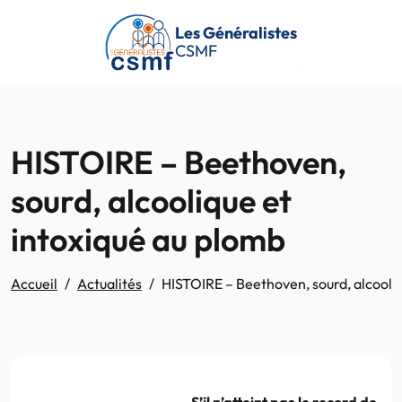
Passer au contenu principal
Les Généralistes
CSMF
HISTOIRE – Beethoven,
sourd, alcoolique et
intoxiqué au plomb
Accueil
Actualités
HISTOIRE – Beethoven, sourd, alcooli
S’il n’atteint pas le record de