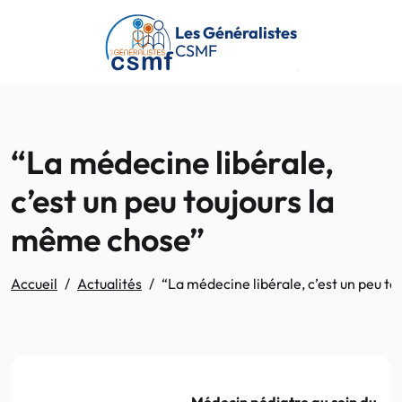
Passer au contenu principal
Les Généralistes
CSMF
“La médecine libérale,
c’est un peu toujours la
même chose”
Accueil
Actualités
“La médecine libérale, c’est un peu t
Médecin pédiatre au sein du