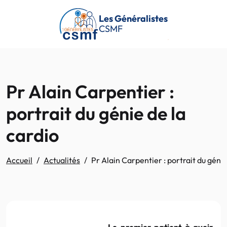
Passer au contenu principal
Les Généralistes
CSMF
Pr Alain Carpentier :
portrait du génie de la
cardio
Accueil
Actualités
Pr Alain Carpentier : portrait du génie
Le premier patient à avoir