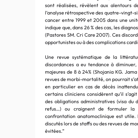
sont réalisées, révèlent aux alentours d
l’analyse rétrospective des quatre-vingt-s
cancer entre 1999 et 2005 dans une unité
indique que, dans 26 % des cas, les diagno
(Pastores SM. Cri Care 2007). Ces discord
opportunistes ou à des complications card
Une revue systématique de la littéra
discordances a eu tendance à diminuer, 
majeures de 8 à 24% (Shojania KG. Jama 20
revues de morbi-mortalité, on pourrait s’at
en particulier en cas de décès inattend
certains cliniciens considèrent qu’il s’a
des obligations administratives (visa du d
refus…) ou craignent de formuler la 
confrontation anatomoclinique est utile. 
discutés lors de staffs ou des revues de mo
évitées.”