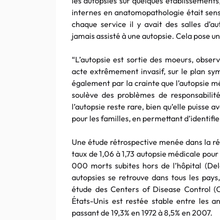
les autopsies sur quelques établissements
internes en anatomopathologie était sensi
chaque service il y avait des salles d’a
jamais assisté à une autopsie. Cela pose u
“L’autopsie est sortie des moeurs, obser
acte extrêmement invasif, sur le plan sym
également par la crainte que l’autopsie m
soulève des problèmes de responsabilit
l’autopsie reste rare, bien qu’elle puisse 
pour les familles, en permettant d’identifi
Une étude rétrospective menée dans la rég
taux de 1,06 à 1,73 autopsie médicale pour 
000 morts subites hors de l’hôpital (Del
autopsies se retrouve dans tous les pays
étude des Centers of Disease Control (C
États-Unis est restée stable entre les a
passant de 19,3% en 1972 à 8,5% en 2007.