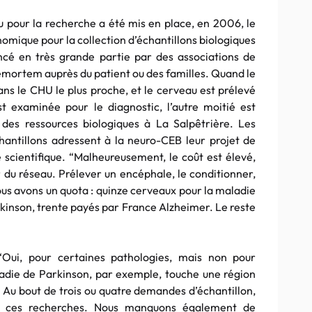
 pour la recherche a été mis en place, en 2006, le
mique pour la collection d’échantillons biologiques
ncé en très grande partie par des associations de
rémortem auprès du patient ou des familles. Quand le
ans le CHU le plus proche, et le cerveau est prélevé
t examinée pour le diagnostic, l’autre moitié est
des ressources biologiques à La Salpêtrière. Les
hantillons adressent à la neuro-CEB leur projet de
scientifique. “Malheureusement, le coût est élevé,
 du réseau. Prélever un encéphale, le conditionner,
ous avons un quota : quinze cerveaux pour la maladie
rkinson, trente payés par France Alzheimer. Le reste
 “Oui, pour certaines pathologies, mais non pour
ladie de Parkinson, par exemple, touche une région
a. Au bout de trois ou quatre demandes d’échantillon,
our ces recherches. Nous manquons également de