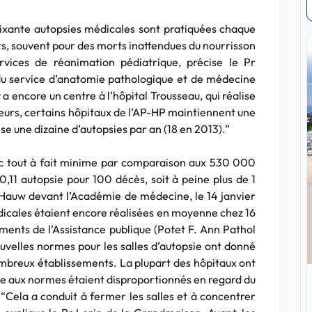
ixante autopsies médicales sont pratiquées chaque
ts, souvent pour des morts inattendues du nourrisson
ices de réanimation pédiatrique, précise le Pr
du service d’anatomie pathologique et de médecine
y a encore un centre à l’hôpital Trousseau, qui réalise
lleurs, certains hôpitaux de l’AP-HP maintiennent une
se une dizaine d’autopsies par an (18 en 2013).”
c tout à fait minime par comparaison aux 530 000
11 autopsie pour 100 décès, soit à peine plus de 1
 Hauw devant l’Académie de médecine, le 14 janvier
dicales étaient encore réalisées en moyenne chez 16
ents de l’Assistance publique (Potet F. Ann Pathol
ouvelles normes pour les salles d’autopsie ont donné
nombreux établissements. La plupart des hôpitaux ont
ise aux normes étaient disproportionnés en regard du
 “Cela a conduit à fermer les salles et à concentrer