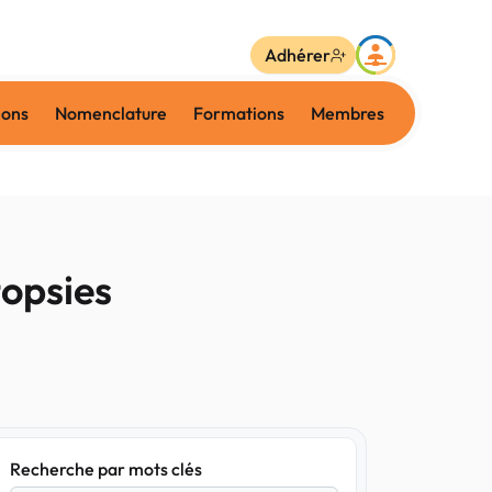
Adhérer
ions
Nomenclature
Formations
Membres
topsies
Recherche par mots clés