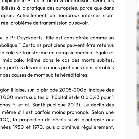
, explique le Pr Lorin de la Grandmaison. Avant, les
bilisés à la pratique des autopsies, parce que dans
utopsie. Actuellement, de nombreux internes n’ont
n réel problème de transmission du savoir.”
ve le Pr Duyckaerts. Elle est considérée comme un
bolique.” Certains praticiens peuvent être retenus
édicale se transforme en autopsie médico-légale et
é médicale. Même dans le cas des morts subites,
avoir parfois des implications pratiques considérables
er des causes de mort subite héréditaires.
ion lilloise, sur la période 2005-2006, indique des
1 000 morts subites à l’hôpital et de 0 à 0,43 pour 1
anoy Y, et al. Santé publique 2013). Le déclin des
, même s’il est parfois moins prononcé. Selon une
DC), la proportion de décès suivis d’autopsie aux
nnées 1950 et 1970, puis a diminué régulièrement,