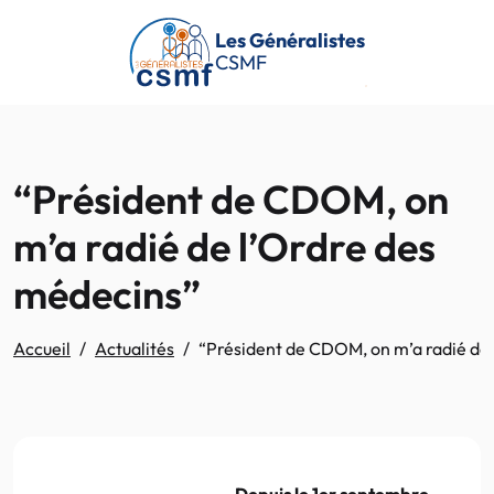
Passer au contenu principal
Les Généralistes
CSMF
“Président de CDOM, on
m’a radié de l’Ordre des
médecins”
Accueil
Actualités
“Président de CDOM, on m’a radié de 
Depuis le 1er septembre