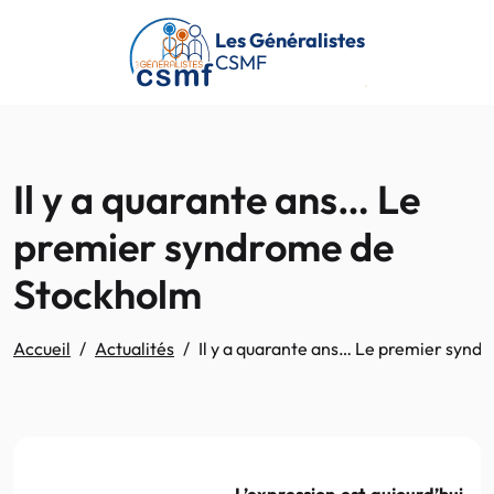
Passer au contenu principal
Les Généralistes
CSMF
Il y a quarante ans… Le
premier syndrome de
Stockholm
Accueil
Actualités
Il y a quarante ans… Le premier syn
L’expression est aujourd’hui