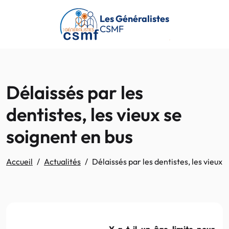
Passer au contenu principal
Les Généralistes
CSMF
Délaissés par les
dentistes, les vieux se
soignent en bus
Accueil
Actualités
Délaissés par les dentistes, les vieux 
Y-a-t-il un âge limite pour