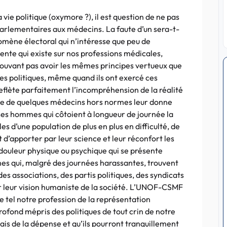
vie politique (oxymore ?), il est question de ne pas
parlementaires aux médecins. La faute d’un sera-t-
nomène électoral qui n’intéresse que peu de
nente qui existe sur nos professions médicales,
ouvant pas avoir les mêmes principes vertueux que
 des politiques, même quand ils ont exercé ces
reflète parfaitement l’incompréhension de la réalité
ste de quelques médecins hors normes leur donne
es hommes qui côtoient à longueur de journée la
s d’une population de plus en plus en difficulté, de
’apporter par leur science et leur réconfort les
e douleur physique ou psychique qui se présente
s qui, malgré des journées harassantes, trouvent
s associations, des partis politiques, des syndicats
r leur vision humaniste de la société. L’UNOF-CSMF
e tel notre profession de la représentation
profond mépris des politiques de tout crin de notre
iais de la dépense et qu’ils pourront tranquillement