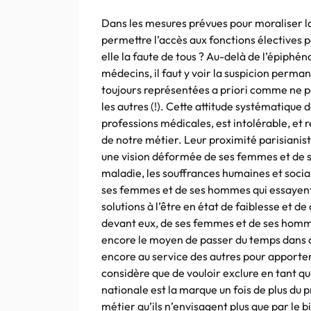
Dans les mesures prévues pour moraliser la 
permettre l’accès aux fonctions électives 
elle la faute de tous ? Au-delà de l’épiphé
médecins, il faut y voir la suspicion perma
toujours représentées a priori comme ne p
les autres (!). Cette attitude systématique
professions médicales, est intolérable, et 
de notre métier. Leur proximité parisiani
une vision déformée de ses femmes et de s
maladie, les souffrances humaines et sociale
ses femmes et de ses hommes qui essayent d
solutions à l’être en état de faiblesse et d
devant eux, de ses femmes et de ses homme
encore le moyen de passer du temps dans de
encore au service des autres pour apporte
considère que de vouloir exclure en tant qu
nationale est la marque un fois de plus du 
métier qu’ils n’envisagent plus que par le b