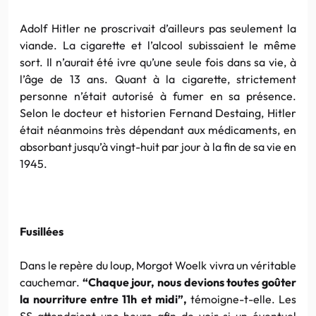
Adolf
Hitler
ne proscrivait d’ailleurs pas seulement la
viande. La cigarette et l’alcool subissaient le même
sort. Il n’aurait été ivre qu’une seule fois dans sa vie, à
l’âge de 13 ans.
Quant
à la cigarette, strictement
personne n’était autorisé à fumer en sa présence.
Selon le docteur et historien
Fernand
Destaing
,
Hitler
était néanmoins très dépendant aux médicaments, en
absorbant jusqu’à vingt-huit par jour à la fin de sa vie en
1945.
Fusillées
Dans le repère du loup,
Morgot
Woelk
vivra un véritable
cauchemar.
“Chaque jour, nous devions toutes goûter
la nourriture entre
11h
et midi”,
témoigne-t-elle. Les
SS
attendaient une heure afin de voir si un éventuel