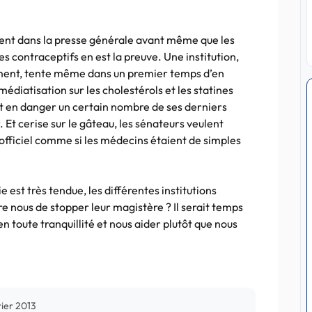
tent
dans la presse générale avant même que les
es contraceptifs en est la preuve. Une institution,
ment, tente même dans un premier temps d’en
médiatisation sur les
cholestérols
et les
statines
t en danger un certain nombre de ses derniers
. Et cerise sur le gâteau, les sénateurs veulent
i officiel comme si les médecins étaient de simples
e est très tendue, les différentes institutions
e nous de stopper leur magistère ? Il serait temps
 toute tranquillité et nous aider plutôt que nous
rier 2013