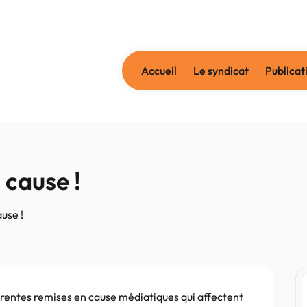
Accueil
Le syndicat
Publicat
 cause !
use !
férentes remises en cause
médiatiques
qui affectent