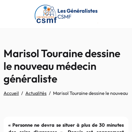
Passer au contenu principal
Les Généralistes
CSMF
Marisol Touraine dessine
le nouveau médecin
généraliste
Accueil
Actualités
Marisol Touraine dessine le nouveau 
« Personne ne devra se situer à plus de 30 minutes
des soins d’urgences ». Depuis cet engagement