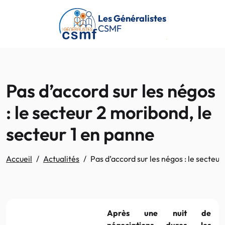
Passer au contenu principal
Les Généralistes
CSMF
Pas d’accord sur les négos
: le secteur 2 moribond, le
secteur 1 en panne
Accueil
Actualités
Pas d’accord sur les négos : le secteu
Après une nuit de
négociations dures, les