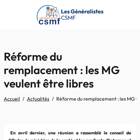
Passer au contenu principal
Les Généralistes
CSMF
Réforme du
remplacement : les MG
veulent être libres
Accueil
Actualités
Réforme du remplacement : les MG veu
En avril dernier, une réunion a rassemblé le conseil de