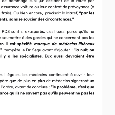
 de dommage subi (un accident de la route par
ur assurance voiture ou leur contrat de prévoyance (à
s frais). Ou bien encore,
précisait la Macsf,
“par
les
nts, sans se soucier des circonstances.”
a PDS sont si exaspérés, c’est aussi parce qu’ils ne
e soumettre à des gardes qui ne concernent pas les
on il est spécifié
manque de médecins libéraux
s"
tempête le Dr Segu avant d’ajouter :
"la nuit, on
l y a les spécialistes. Eux aussi devraient être
s illégales, les médecins continuent à ouvrir leur
ère que de plus en plus de médecins signeront un
e l’ordre, avant de conclure :
"le problème, c’est que
ce qu’ils ne savent pas qu’ils peuvent ne pas les