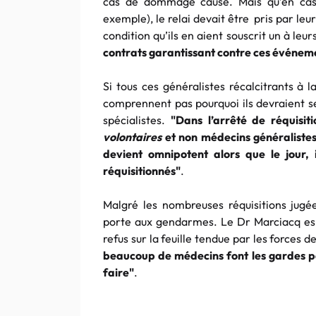
cas de dommage causé. Mais qu’en cas
exemple), le relai devait être pris par le
condition qu’ils en aient souscrit un à leur
contrats garantissant contre ces événeme
Si tous ces généralistes récalcitrants à l
comprennent pas pourquoi ils devraient s
spécialistes.
"Dans l’arrêté de réquisiti
volontaires
et non médecins généraliste
devient omnipotent alors que le jour, i
réquisitionnés"
.
Malgré les nombreuses réquisitions jugée
porte aux gendarmes. Le Dr Marciacq esp
refus sur la feuille tendue par les forces d
beaucoup de médecins font les gardes par
faire"
.