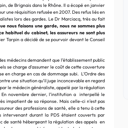
pin, de Brignais dans le Rhône. Il a écopé en janvier
r une réquisition refusée en 2007. Des refus liés en
listes lors des gardes. Le Dr Marciacq, très au fait
ue nous faisons une garde, nous ne sommes plus
e habituel du cabinet, les assureurs ne sont plus
ier Tarpin a décidé de se pourvoir devant le Conseil
e des médecins demandent que l’établissement public
els se charge d’assumer le coût de cette couverture
rise en charge en cas de dommage subi. L’Ordre des
ontre une situation qu’il juge inconcevable en regard
par le médecin généraliste, appelé par la régulation
 En novembre dernier, l’institution a interpellé le
ès impatient de sa réponse. Mais celle-ci n’est pas
ssureur des professions de santé, elle a tenu à cette
s intervenant durant la PDS étaient couverts par
blic de santé hébergeant la régulation des appels en