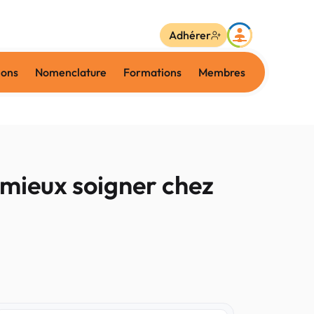
Adhérer
ions
Nomenclature
Formations
Membres
 mieux soigner chez