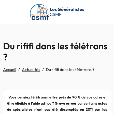
Passer au contenu principal
Les Généralistes
CSMF
Du rififi dans les télétrans
?
Accueil
Actualités
Du rififi dans les télétrans ?
Vous pensiez télétransmettre près de 90 % de vos actes et
être éligible à l’aide ad hoc ? Grave erreur car certains actes
de spécialistes n’ont pas été décomptés en 2011 par les