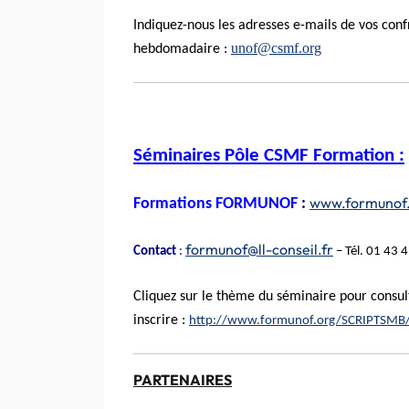
Indiquez-nous les adresses
e-mails
de vos confr
unof@csmf.org
hebdomadaire :
Séminaires Pôle
CSMF
Formation :
www.formunof
Formations
FORMUNOF
:
formunof@ll-conseil.fr
Contact
:
– Tél. 01 43 
Cliquez
sur le thème du séminaire pour consu
inscrire :
http
://
www.formunof.org
/
SCRIPTSMB
PARTENAIRES