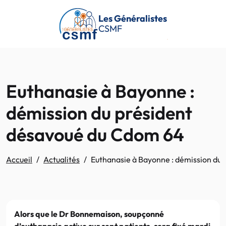
Passer au contenu principal
Les Généralistes
CSMF
Euthanasie à Bayonne :
démission du président
désavoué du Cdom 64
Accueil
Actualités
Euthanasie à Bayonne : démission du
Alors que le Dr Bonnemaison, soupçonné
d’euthanasie active sur sept patients, sera fixé mardi