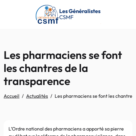
Passer au contenu principal
Les Généralistes
CSMF
Les pharmaciens se font
les chantres de la
transparence
Accueil
Actualités
Les pharmaciens se font les chantres
L’Ordre national des pharmaciens a apporté sa pierre
au débat sur la réforme de la pharmacovigilance, dans