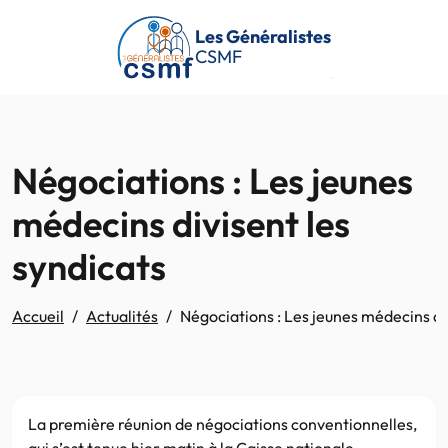
Passer au contenu principal
Les Généralistes
CSMF
Négociations : Les jeunes
médecins divisent les
syndicats
Accueil
Actualités
Négociations : Les jeunes médecins div
La première réunion de négociations conventionnelles,
qui s’est tenue hier matin à la Caisse nationale