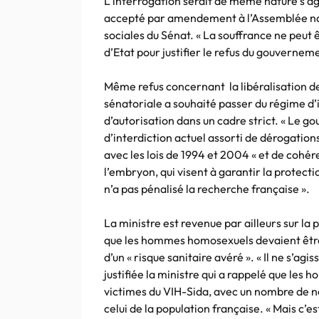
L’interrogation serait de même nature s’a
accepté par amendement à l’Assemblée nat
sociales du Sénat. « La souffrance ne peut êt
d’Etat pour justifier le refus du gouverneme
Même refus concernant la libéralisation d
sénatoriale a souhaité passer du régime d’
d’autorisation dans un cadre strict. « Le 
d’interdiction actuel assorti de dérogations
avec les lois de 1994 et 2004 « et de cohér
l’embryon, qui visent à garantir la protectio
n’a pas pénalisé la recherche française ».
La ministre est revenue par ailleurs sur la p
que les hommes homosexuels devaient être 
d’un « risque sanitaire avéré ». « Il ne s’agi
justifiée la ministre qui a rappelé que les
victimes du VIH-Sida, avec un nombre de no
celui de la population française. « Mais c’