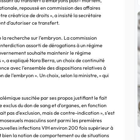
gissant du transfert d’embryons post- mortem,
ionale, repoussé en commission des affaires
re créatrice de droits », a insisté la secrétaire
nt d’autoriser ce transfert.
e la recherche sur l’embryon. La commission
interdiction assorti de dérogations à un régime
gouvernement souhaite maintenir le régime
 », a expliqué Nora Berra, un choix de continuité
ence avec l’ensemble des dispositions relatives à
n de l’embryon ». Un choix, selon la ministre, « qui
olémique suscitée par ses propos justifiant le fait
exclus du don de sang et d’organes, en fonction
ssait pas d’exclusion, mais de contre-indication », s’est
 homosexuels masculins sont parmi les premières
uvelles infections VIH environ 200 fois supérieur à
est bien la notion de comportement ou de situations