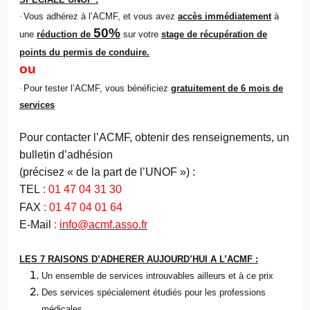
·
Vous adhérez à l’ACMF, et vous avez
accès immédiatement
à
50%
une
réduction de
sur votre
stage de récupération de
points du permis de conduire.
ou
·
Pour tester l’ACMF, vous bénéficiez
gratuitement de 6 mois de
services
Pour contacter l’ACMF, obtenir des renseignements, un
bulletin d’adhésion
(précisez « de la part de l’UNOF ») :
TEL
: 01 47 04 31 30
FAX
: 01 47 04 01 64
E-Mail
:
info@acmf.asso.fr
LES 7 RAISONS D’ADHERER AUJOURD’HUI A L’ACMF :
Un ensemble de services introuvables ailleurs et à ce prix
Des services spécialement étudiés pour les professions
médicales