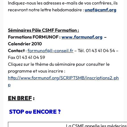
Indiquez-nous les adresses e-mails de vos confrères, ils
recevront notre lettre hebdomadaire :
unof@csmf.org
Séminaires Pôle CSMF Formation :
Formations FORMUNOF
:
www.formunof.org
–
Calendrier 2010
Contact
:
formunof@ll-conseil.fr
– Tél. 01 43 41 04 54 –
Fax 01 43 41 04 59
Cliquez sur le thème du séminaire pour consulter le
programme et vous inscrire :
http://www.formunof.org/SCRIPTSMB/inscriptions2.ph
p
EN BREF
:
STOP ou ENCORE ?
La CSMF appelle les médecins 