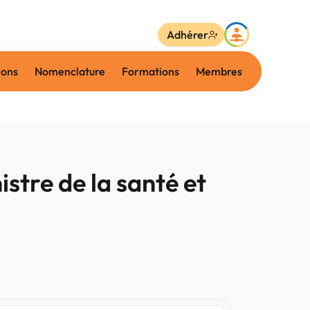
Adhérer
ions
Nomenclature
Formations
Membres
stre de la santé et