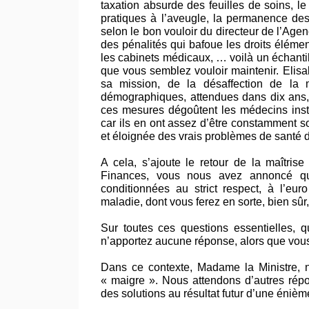
taxation absurde des feuilles de soins, le 
pratiques à l’aveugle, la permanence des
selon le bon vouloir du directeur de l’Ag
des pénalités qui bafoue les droits éléme
les cabinets médicaux, … voilà un échanti
que vous semblez vouloir maintenir. Elisa
sa mission, de la désaffection de la m
démographiques, attendues dans dix ans, 
ces mesures dégoûtent les médecins instal
car ils en ont assez d’être constamment s
et éloignée des vrais problèmes de santé d
A cela, s’ajoute le retour de la maîtris
Finances, vous nous avez annoncé que
conditionnées au strict respect, à l’eu
maladie, dont vous ferez en sorte, bien sûr,
Sur toutes ces questions essentielles, q
n’apportez aucune réponse, alors que vous 
Dans ce contexte, Madame la Ministre, n
« maigre ». Nous attendons d’autres répo
des solutions au résultat futur d’une éniè