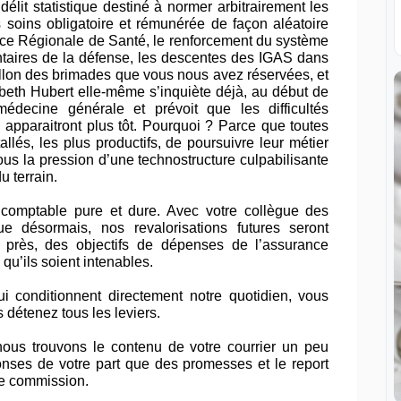
délit statistique destiné à normer arbitrairement les
 soins obligatoire et rémunérée de façon aléatoire
ence Régionale de Santé, le renforcement du système
ntaires de la défense, les descentes des IGAS dans
llon des brimades que vous nous avez réservées, et
beth Hubert elle-même s’inquiète déjà, au début de
édecine générale et prévoit que les difficultés
apparaitront plus tôt. Pourquoi ? Parce que toutes
lés, les plus productifs, de poursuivre leur métier
ous la pression d’une technostructure culpabilisante
u terrain.
e comptable pure et dure. Avec votre collègue des
 désormais, nos revalorisations futures seront
ro près, des objectifs de dépenses de l’assurance
 qu’ils soient intenables.
ui conditionnent directement notre quotidien, vous
détenez tous les leviers.
ous trouvons le contenu de votre courrier un peu
nses de votre part que des promesses et le report
me commission.