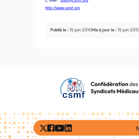
E.Mail :
unof@csmf.org
http://www.unof.org
Publié le :
15 juin 2010
Mis à jour le :
15 juin 201
M