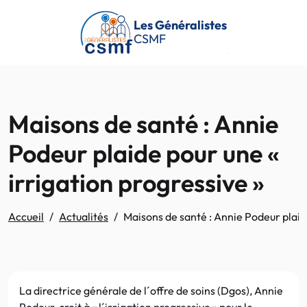
Passer au contenu principal
Les Généralistes
CSMF
Maisons de santé : Annie
Podeur plaide pour une «
irrigation progressive »
Accueil
Actualités
Maisons de santé : Annie Podeur plaide
La directrice générale de l´offre de soins (Dgos), Annie
Podeur, croit à « l´irrigation progressive » pour le