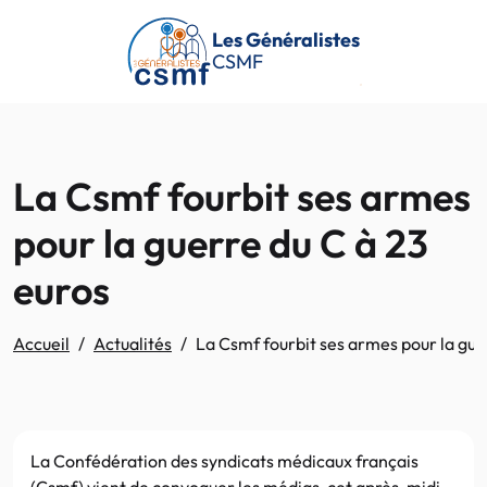
Passer au contenu principal
Les Généralistes
CSMF
La Csmf fourbit ses armes
pour la guerre du C à 23
euros
Accueil
Actualités
La Csmf fourbit ses armes pour la gue
La Confédération des syndicats médicaux français
(Csmf) vient de convoquer les médias, cet après-midi,