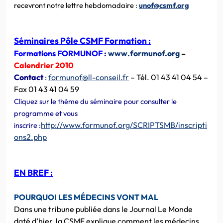
recevront notre lettre hebdomadaire :
unof@csmf.org
Séminaires Pôle CSMF Formation :
Formations FORMUNOF
:
www.formunof.org
–
Calendrier 2010
Contact
:
formunof@ll-conseil.fr
– Tél. 01 43 41 04 54 –
Fax 01 43 41 04 59
Cliquez sur le thème du séminaire pour consulter le
programme et vous
http://www.formunof.org/SCRIPTSMB/inscripti
inscrire :
ons2.php
EN BREF :
POURQUOI LES MÉDECINS VONT MAL
Dans une tribune publiée dans le Journal Le Monde
daté d’hier,
la CSMF explique comment les médecins