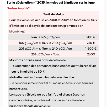
Sur la déclaration n° 2035, le malus est à indiquer sur la ligne
"Autres impôts"
Tarif du Malus
Pour les véhicules acquis en 2008 et 2009 en fonction du taux
d'émission de dioxyde de carbone (en grammes par
kilomètres)
Taux ≤ 165 gCO
/km
200 €
2
166 gCO
/km ≤ Taux ≤ 200 gCO
/km
750 €
2
2
201 gCO
/km ≤ Taux ≤ 240 gCO
/km
1.600 €
2
2
251 gCO
/km < Taux
2600
2
Montants donnés sans considération de :
–
l'exonération des personnes handicapées ou titulaires d'une
carte invalidité de 80 %.
–
l'abattement
en faveur des véhicules flex fuel.
–
le remboursement partiel du malus en faveur des familles
nombreuses.
Lorsque le véhicule n'a pas fait l'objet d'une réception
communautaire, le malus est calculé en fonction de la
puissance fiscale du véhicule.