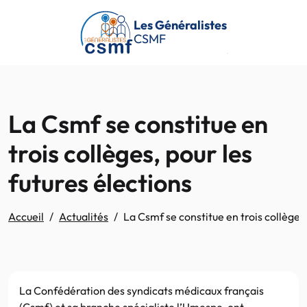
Passer au contenu principal
Les Généralistes
CSMF
La Csmf se constitue en
trois collèges, pour les
futures élections
Accueil
Actualités
La Csmf se constitue en trois collèges,
La Confédération des syndicats médicaux français
(Csmf) et sa branche spécialiste l’Umespe, ont